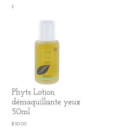
Phyts Lotion
démaquillante yeux
50ml
Price
$30.00