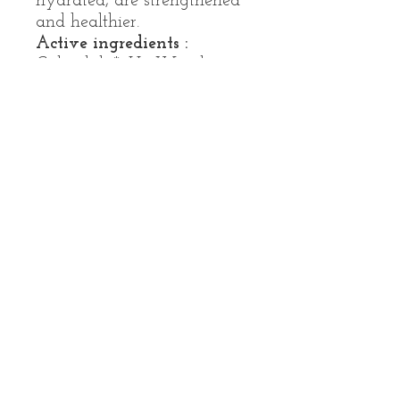
hydrated, are strengthened
and healthier.
Active ingredients :
Calendula*, Ho Wood,
Myrtle*
* ingredients from Organic
Farming
Application :
Pour onto a
reusable
Organic wipe
or cotton
pad, then perform eye
make-up removal, from the
eyelid to the lashes. Then
apply a PHYT’S eye daily
care.
Tips :
It doesn’t remove the
waterproof make-up, use
then the
Eye Make-Up
Remover Oil
or the
Biphase