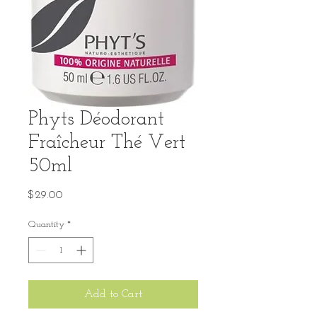
Phyts Déodorant
Fraîcheur Thé Vert
50ml
Price
$29.00
Quantity
*
Add to Cart