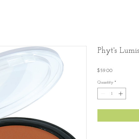
Phyt's Lumi
Price
$59.00
Quantity
*