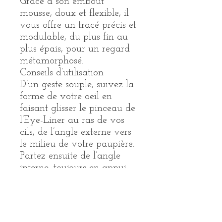
Grâce à son embout
mousse, doux et flexible, il
vous offre un tracé précis et
modulable, du plus fin au
plus épais, pour un regard
métamorphosé.
Conseils d’utilisation
D’un geste souple, suivez la
forme de votre oeil en
faisant glisser le pinceau de
l’Eye-Liner au ras de vos
cils, de l’angle externe vers
le milieu de votre paupière.
Partez ensuite de l’angle
interne, toujours en appui
sur vos cils pour rejoindre le
premier tracé.
Composition
Huile de sésame