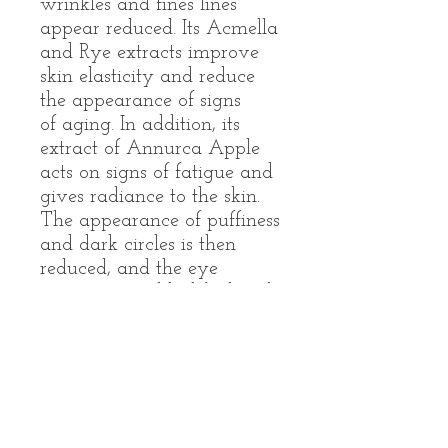
wrinkles and fines lines
appear reduced. Its Acmella
and Rye extracts improve
skin elasticity and reduce
the appearance of signs
of aging. In addition, its
extract of Annurca Apple
acts on signs of fatigue and
gives radiance to the skin.
The appearance of puffiness
and dark circles is then
reduced, and the eye
contour is visibly lifted and
invigorated, for a well-
rested look. Furthermore, the
skin is regenerated*,
nourished* and hydrated,
and appears much
younger!