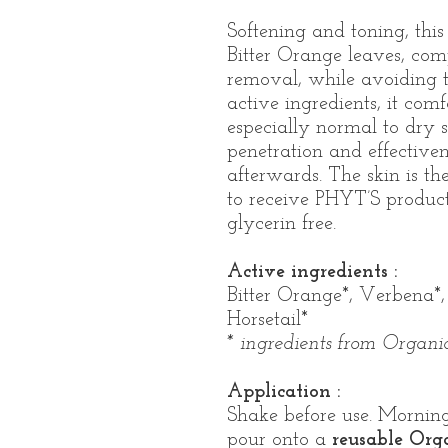
Softening and toning, thi
Bitter Orange leaves, co
removal, while avoiding th
active ingredients, it comf
especially normal to dry s
penetration and effectiven
afterwards. The skin is t
to receive PHYT’S product
glycerin free.
Active ingredients :
Bitter Orange*, Verbena*, 
Horsetail*
* ingredients from Organ
Application :
Shake before use. Morning
pour onto a
reusable Org