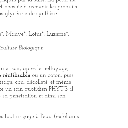
ppliqués par la suite. La peau est
et boostée à recevoir les produits
s glycérine de synthèse.
, Mauve*, Lotus*, Luzerne*,
riculture Biologique
 et soir, après le nettoyage,
o réutilisable
ou un coton, puis
isage, cou, décolleté, et même
te un soin quotidien PHYT’S, il
 sa pénétration et ainsi son
ès tout rinçage à l’eau (exfoliants