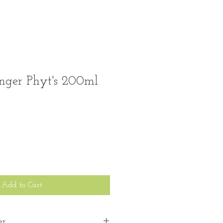
nger Phyt's 200ml
Add to Cart
er