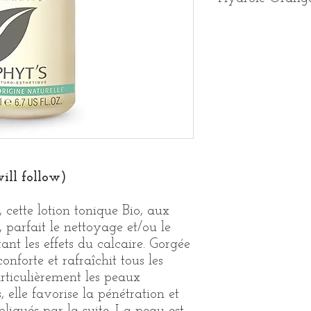
Lotion adoucissante & ré
Type de peaux :
Tous 
normales à sèches)
Attentes :
Tonifier, ado
Présentation :
Flacon
Softening & comforting
Skin type :
All skin ty
Expectations :
Tones, s
Presentation :
200 ml 
ill follow)
 cette lotion tonique Bio, aux
, parfait le nettoyage et/ou le
ant les effets du calcaire. Gorgée
conforte et rafraîchit tous les
rticulièrement les peaux
 elle favorise la pénétration et