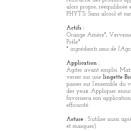
l’efficacité des produits a
alors propre, rééquilibrée 
PHYT’S. Sans alcool et san
Actifs :
Orange Amère*, Verveine*
Prêle*
* ingrédients issus de l’Ag
Application :
Agiter avant emploi. Matin
verser sur une
lingette Bi
passer sur l’ensemble du v
des yeux. Appliquer ensui
favorisera son application,
efficacité.
Astuce :
S’utilise aussi apr
et masques).