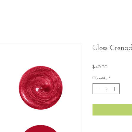
Gloss Grena
Price
$40.00
Quantity
*