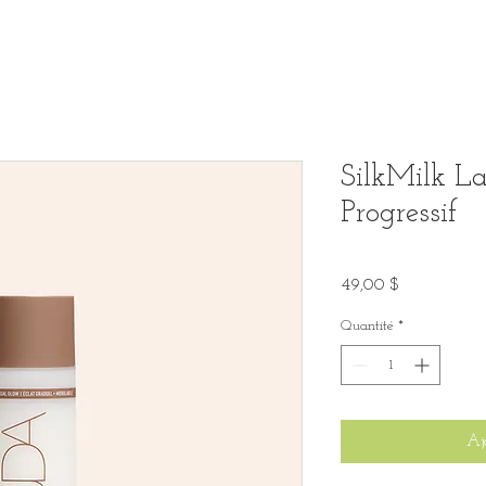
SilkMilk L
Progressif
Prix
49,00 $
Quantité
*
Aj