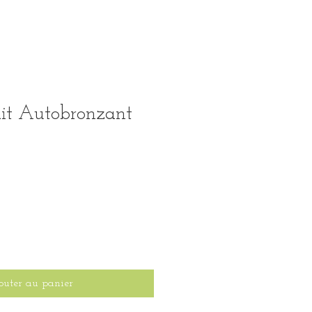
ait Autobronzant
outer au panier