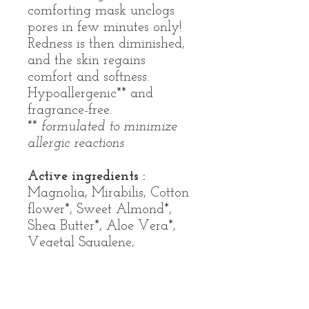
comforting mask unclogs
pores in few minutes only!
Redness is then diminished,
and the skin regains
comfort and softness.
Hypoallergenic** and
fragrance-free.
** formulated to minimize
allergic reactions
Active ingredients :
Magnolia, Mirabilis, Cotton
flower*, Sweet Almond*,
Shea Butter*, Aloe Vera*,
Vegetal Squalene,
Rosemary, Vegetal Vitamin
E
* ingredients from Organic