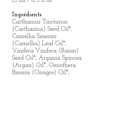
15 ml / 0,5 fl oz
Ingrédients
Carthamus Tinctorius
(Carthamus) Seed Oil*,
Camellia Sinensis
(Camellia) Leaf Oil*,
Vinifera Vinifera (Raisin)
Seed Oil*, Argania Spinosa
(Argan) Oil*, Oenothera
Biennis (Onagre) Oil*,
Cystus ladaniferus (Ciste)
Oil *, Aniba Rosaeodora
(Rosewood) Wood Oil*,
Cinnamomum camphora
(Ho wood) Oil*,
Pelargonium Graveolens
(Geranium Rosat) Oil*,
Lavandula Angustifolia