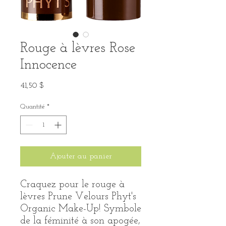
Rouge à lèvres Rose
Innocence
Prix
41,50 $
Quantité
*
Ajouter au panier
Craquez pour le rouge à
lèvres Prune Velours Phyt's
Organic Make-Up! Symbole
de la féminité à son apogée,