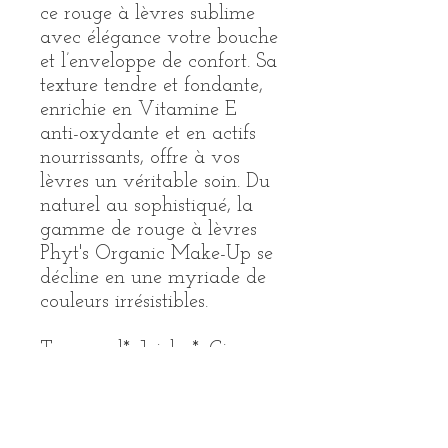
ce rouge à lèvres sublime
avec élégance votre bouche
et l’enveloppe de confort. Sa
texture tendre et fondante,
enrichie en Vitamine E
anti-oxydante et en actifs
nourrissants, offre à vos
lèvres un véritable soin. Du
naturel au sophistiqué, la
gamme de rouge à lèvres
Phyt's Organic Make-Up se
décline en une myriade de
couleurs irrésistibles.
Tournesol*, Jojoba*, Cire
d’abeille*, Cire de
carnauba*, Cire de
candelilla, Pigments
naturels d’origine minérale,