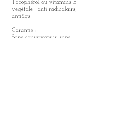
Tocophérol ou vitamine E
végétale : anti-radicalaire,
antiâge.
Garantie :
Sans conservateur, sans
colorant, sans test sur les
animaux.
99% des ingrédients
végétaux sont issus de
l'agriculture biologique.
78% des ingrédients sont
issus de l'agriculture
biologique.
100% du total des
ingrédients sont d'origine
naturelle.
Conseils d'utilisation :