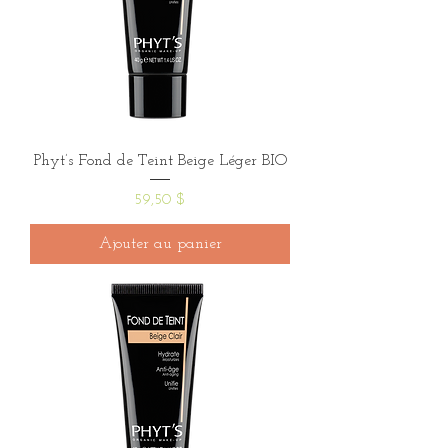
Phyt’s Fond de Teint Beige Léger BIO
Prix
59,50 $
Ajouter au panier