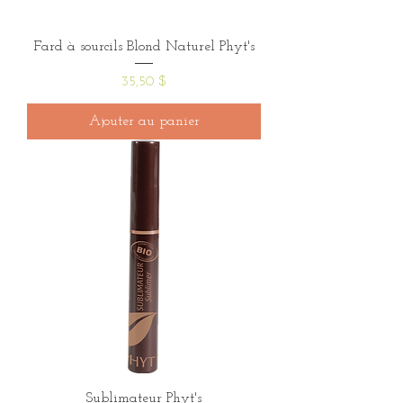
Fard à sourcils Blond Naturel Phyt's
Prix
35,50 $
Ajouter au panier
Sublimateur Phyt's