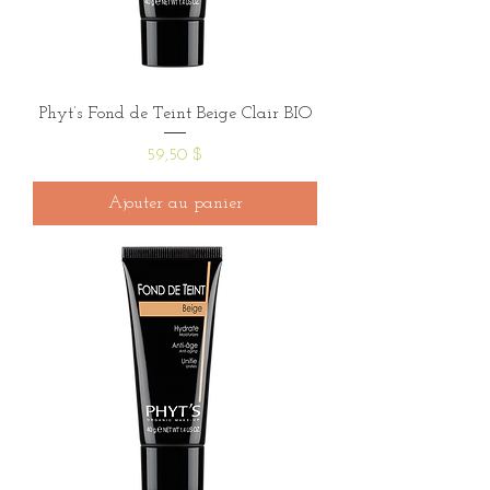
Phyt’s Fond de Teint Beige Clair BIO
Prix
59,50 $
Ajouter au panier