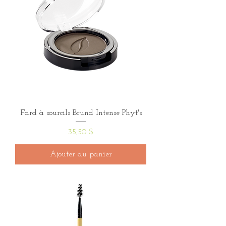
Fard à sourcils Brund Intense Phyt's
Prix
35,50 $
Ajouter au panier