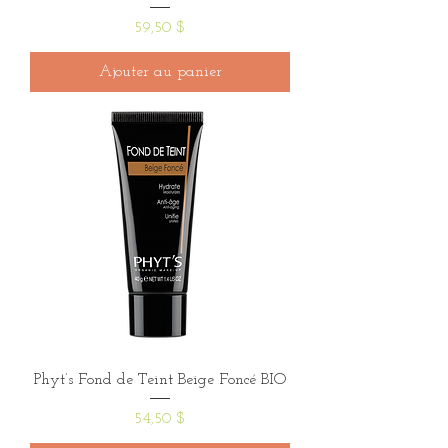
Prix
59,50 $
Ajouter au panier
Phyt’s Fond de Teint Beige Foncé BIO
Prix
54,50 $