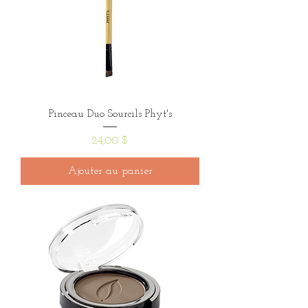
Pinceau Duo Sourcils Phyt's
Prix
24,00 $
Ajouter au panier