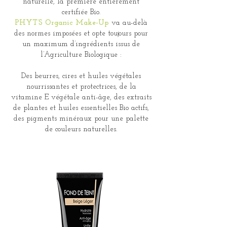
naturelle, la première entièrement
certifiée Bio.
PHYT’S Organic Make-Up
va au-delà
des normes imposées et opte toujours pour
un maximum d’ingrédients issus de
l’Agriculture Biologique :
Des beurres, cires et huiles végétales
nourrissantes et protectrices, de la
vitamine E végétale anti-âge, des extraits
de plantes et huiles essentielles Bio actifs,
des pigments minéraux pour une palette
de couleurs naturelles.