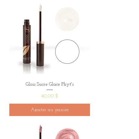
Gloss Sucre Glace Phyt's
Prix
40,00 $
Ajouter au panier