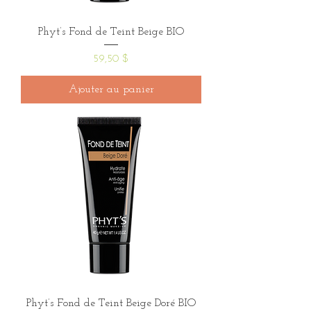
Phyt’s Fond de Teint Beige BIO
Prix
59,50 $
Ajouter au panier
Phyt’s Fond de Teint Beige Doré BIO