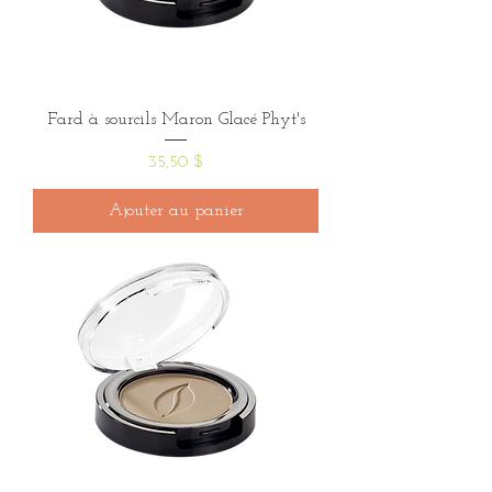
Fard à sourcils Maron Glacé Phyt's
Prix
35,50 $
Ajouter au panier