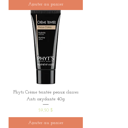
Ajouter au panier
Phyts Crème teintée peaux claires
Anti oxydante 40g
Prix
59,50 $
Ajouter au panier