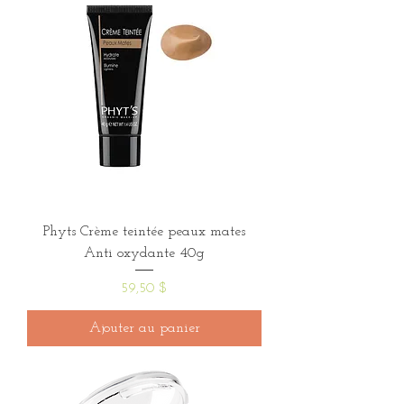
Phyts Crème teintée peaux mates
Anti oxydante 40g
Prix
59,50 $
Ajouter au panier