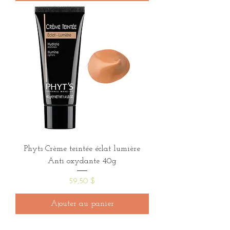
Phyts Crème teintée éclat lumière
Anti oxydante 40g
Prix
59,50 $
Ajouter au panier