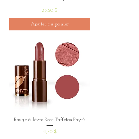
Prix
23,50 $
Ajouter au panier
Rouge à lèvre Rose Taffetas Phyt's
Prix
41,50 $